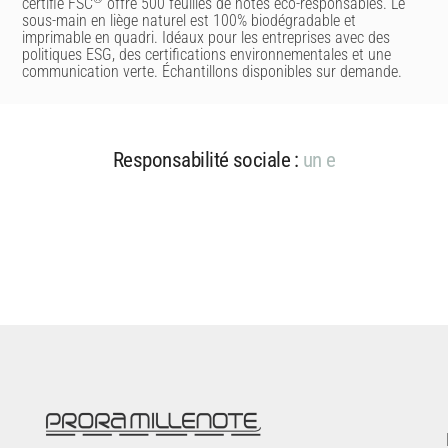
certifié FSC
offre 500 feuilles de notes éco-responsables. Le
sous-main en liège naturel est 100% biodégradable et
imprimable en quadri. Idéaux pour les entreprises avec des
politiques ESG, des certifications environnementales et une
communication verte. Échantillons disponibles sur demande.
Responsabilité sociale :
u
n
e
n
g
a