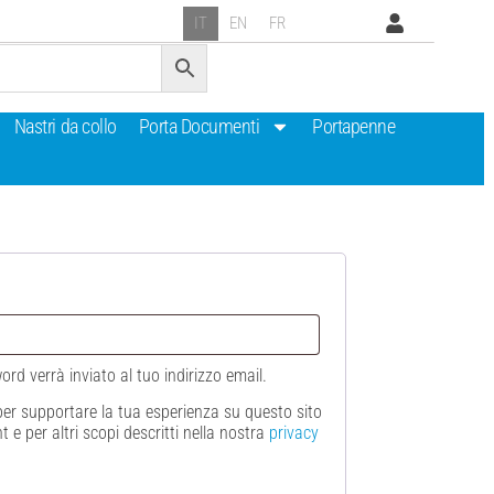
IT
EN
FR
Nastri da collo
Porta Documenti
Portapenne
d verrà inviato al tuo indirizzo email.
i per supportare la tua esperienza su questo sito
 e per altri scopi descritti nella nostra
privacy