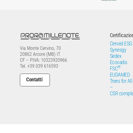
Certificazio
Cerved ESG
Via Monte Cervino, 70
Synesgy
20862 Arcore (MB) IT
Sedex
CF – PIVA: 10323920966
Ecovadis
Tel. +39 039 616593
®
FSC
EUDAMED
Contatti
Trees for All
–
CSR comple