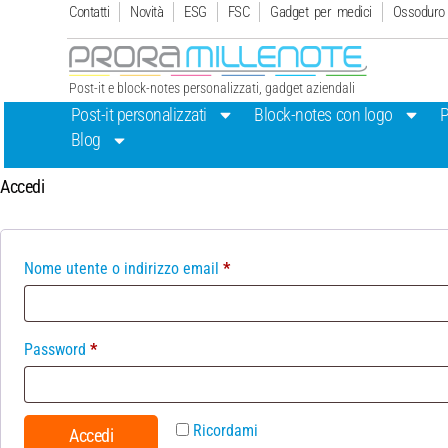
Contatti
Novità
ESG
FSC
Gadget per medici
Ossoduro
Post-it e block-notes personalizzati, gadget aziendali
Post-it personalizzati
Block-notes con logo
Blog
Accedi
Nome utente o indirizzo email
*
Password
*
Ricordami
Accedi