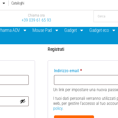
Cataloghi
Chiama ora
+39 039 61 65 93
Pharma ADV
Mouse Pad
Gadget
Gadget eco
Registrati
Indirizzo email
*
Un link per impostare una nuova passwor
I tuoi dati personali verranno utilizzat
web, per gestire l’accesso al tuo account
policy
.