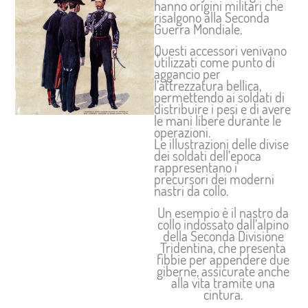
hanno origini militari che
risalgono alla Seconda
Guerra Mondiale.
Questi accessori venivano
utilizzati come punto di
aggancio per
l’attrezzatura bellica,
permettendo ai soldati di
distribuire i pesi e di avere
le mani libere durante le
operazioni.
Le illustrazioni delle divise
dei soldati dell’epoca
rappresentano i
precursori dei moderni
nastri da collo.
Un esempio è il nastro da
collo indossato dall’alpino
della Seconda Divisione
Tridentina, che presenta
fibbie per appendere due
giberne, assicurate anche
alla vita tramite una
cintura.